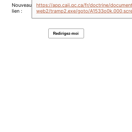
Nouveau
https://app.caij.qc.ca/fr/doctrine/documen
lien :
web2/tramp2.exe/goto/A1533o0k.000,scr
Redirigez-moi