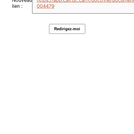
lien :
004479
Redirigez-moi